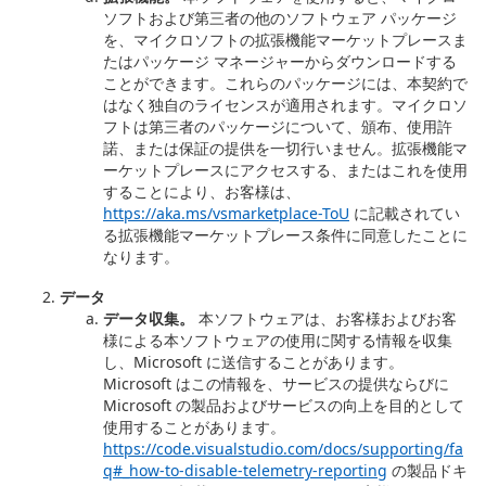
ソフトおよび第三者の他のソフトウェア パッケージ
を、マイクロソフトの拡張機能マーケットプレースま
たはパッケージ マネージャーからダウンロードする
ことができます。これらのパッケージには、本契約で
はなく独自のライセンスが適用されます。マイクロソ
フトは第三者のパッケージについて、頒布、使用許
諾、または保証の提供を一切行いません。拡張機能マ
ーケットプレースにアクセスする、またはこれを使用
することにより、お客様は、
https://aka.ms/vsmarketplace-ToU
に記載されてい
る拡張機能マーケットプレース条件に同意したことに
なります。
データ
データ収集。
本ソフトウェアは、お客様およびお客
様による本ソフトウェアの使用に関する情報を収集
し、Microsoft に送信することがあります。
Microsoft はこの情報を、サービスの提供ならびに
Microsoft の製品およびサービスの向上を目的として
使用することがあります。
https://code.visualstudio.com/docs/supporting/fa
q#_how-to-disable-telemetry-reporting
の製品ドキ