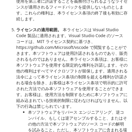
使用を第三者に許諾することを義務付けられるようなライセ
ンスが適用されるフィードバックを提供しないものとしま
す。これらの権利は、本ライセンス条項の終了後も有効に存
続します。
ライセンスの適用範囲。
本ライセンスは Visual Studio
Code 製品に適用されます。Visual Studio Code のソース
コードは、MIT ライセンス契約に基づき、
https://github.com/Microsoft/vscode で閲覧することがで
きます。本ソフトウェアは使用許諾されるものであり、販売
されるものではありません。本ライセンス条項は、お客様に
本ソフトウェアを使用する限定的な権利を許諾します。その
他の権利はすべてマイクロソフトが留保します。適用される
法令によって本ライセンス条項の制限を超える権利が許諾さ
れる場合を除き、お客様は本ライセンス条項で明示的に許可
された方法でのみ本ソフトウェアを使用することができま
す。お客様は、使用方法を制限するために本ソフトウェアに
組み込まれている技術的制限に従わなければなりません。以
下の行為は禁じられています。
本ソフトウェアをリバース エンジニアリング、逆コ
ンパイル、もしくは逆アセンブルすること、またはそ
の他の方法で本ソフトウェアのソース コードの解明
を試みること。ただし、本ソフトウェアに含まれる場