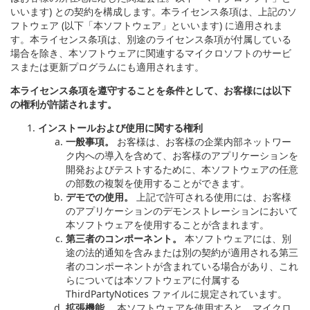
いいます) との契約を構成します。本ライセンス条項は、上記のソ
フトウェア (以下「本ソフトウェア」といいます) に適用されま
す。本ライセンス条項は、別途のライセンス条項が付属している
場合を除き、本ソフトウェアに関連するマイクロソフトのサービ
スまたは更新プログラムにも適用されます。
本ライセンス条項を遵守することを条件として、お客様には以下
の権利が許諾されます。
インストールおよび使用に関する権利
一般事項。
お客様は、お客様の企業内部ネットワー
ク内への導入を含めて、お客様のアプリケーションを
開発およびテストするために、本ソフトウェアの任意
の部数の複製を使用することができます。
デモでの使用。
上記で許可される使用には、お客様
のアプリケーションのデモンストレーションにおいて
本ソフトウェアを使用することが含まれます。
第三者のコンポーネント。
本ソフトウェアには、別
途の法的通知を含みまたは別の契約が適用される第三
者のコンポーネントが含まれている場合があり、これ
らについては本ソフトウェアに付属する
ThirdPartyNotices ファイルに規定されています。
拡張機能。
本ソフトウェアを使用すると、マイクロ