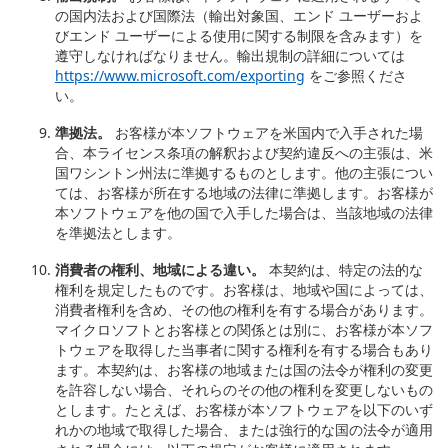
の国内法および国際法（輸出対象国、エンド ユーザーおよ
びエンド ユーザーによる使用に関する制限を含みます）を
遵守しなければなりません。輸出規制の詳細については
https://www.microsoft.com/exporting
をご参照くださ
い。
準拠法。
お客様が本ソフトウェアを米国内で入手された場
合、本ライセンス条項の解釈および契約違反への主張は、米
国ワシントン州法に準拠するものとします。他の主張につい
ては、お客様が所在する地域の法律に準拠します。お客様が
本ソフトウェアを他の国で入手した場合は、当該地域の法律
を準拠法とします。
消費者の権利、地域による違い。
本契約は、特定の法的な
権利を規定したものです。お客様は、地域や国によっては、
消費者権利を含め、その他の権利を有する場合があります。
マイクロソフトとお客様との関係とは別に、お客様が本ソフ
トウェアを取得した当事者に関する権利を有する場合もあり
ます。本契約は、お客様の地域または国の法令が権利の変更
を許容しない場合、それらのその他の権利を変更しないもの
とします。たとえば、お客様が本ソフトウェアを以下のいず
れかの地域で取得した場合、または強行的な国の法令が適用