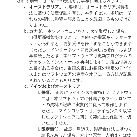
される場合には、以下の規定がお客様に適用されます。
オーストラリア。
お客様は、オーストラリア消費者
法に基づく法定保証を有し、本ライセンス条項は、そ
れらの権利に影響を与えることを意図するものではあ
りません。
カナダ。
本ソフトウェアをカナダで取得した場合、
自働更新機能をオフにし、お使いの機器をインターネ
ットから外すと、更新受信を停止することができます
（ただし、インターネットに再接続した場合、および
再接続したとき、本ソフトウェアは更新プログラムの
チェックとインストールを再開します）。製品付属の
文書がある場合は、当該文書にお客様の特定のデバイ
スまたはソフトウェアの更新をオフにする方法が記載
されていることもあります。
ドイツおよびオーストリア
保証。
正規にライセンスを取得したソフトウェ
アは、本ソフトウェアに付属するマイクロソフ
トの資料の記載に実質的に従って動作します。
ただし、マイクロソフトは、ライセンスを取得
したソフトウェアに関して契約上の保証は一切
いたしません。
限定責任。
故意、重過失、製品責任法に基づく
請求があった場合、および死亡、人的または物