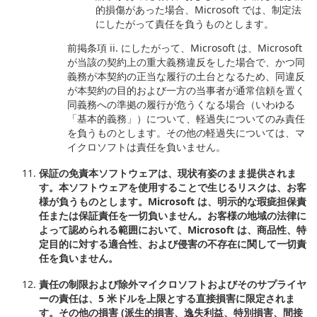
的損傷があった場合、Microsoft では、制定法
にしたがって責任を負うものとします。
前掲条項 ii. にしたがって、Microsoft は、Microsoft
が当該の契約上の重大義務違反をした場合で、かつ同
義務が本契約の正当な履行の土台となるため、同違反
が本契約の目的および一方の当事者が通常信頼を置く
同義務への準拠の履行が危うくなる場合（いわゆる
「基本的義務」）について、軽過失についてのみ責任
を負うものとします。その他の軽過失については、マ
イクロソフトは責任を負いません。
保証の免責本ソフトウェアは、現状有姿のまま提供されま
す。本ソフトウェアを使用することで生じるリスクは、お客
様が負うものとします。Microsoft は、明示的な瑕疵担保責
任または保証責任を一切負いません。お客様の地域の法律に
よって認められる範囲において、Microsoft は、商品性、特
定目的に対する適合性、および侵害の不存在に関して一切責
任を負いません。
責任の制限および除外マイクロソフトおよびそのサプライヤ
ーの責任は、5 米ドルを上限とする直接損害に限定されま
す。その他の損害 (派生的損害、逸失利益、特別損害、間接