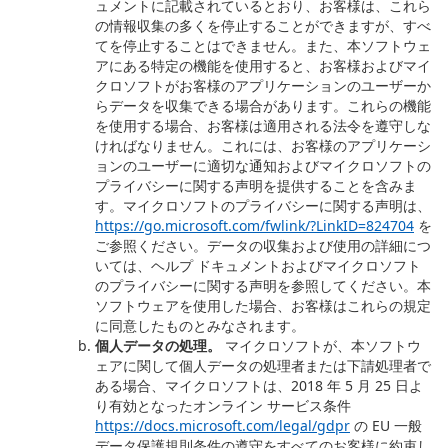
ュメントに記載されているとおり、お客様は、これら
の情報収集の多くを停止することができますが、すべ
てを停止することはできません。また、本ソフトウェ
アにある特定の機能を使用すると、お客様およびマイ
クロソフトがお客様のアプリケーションのユーザーか
らデータを収集できる場合があります。これらの機能
を使用する場合、お客様は適用される法令を遵守しな
ければなりません。これには、お客様のアプリケーシ
ョンのユーザーに適切な通知およびマイクロソフトの
プライバシーに関する声明を提供することを含みま
す。マイクロソフトのプライバシーに関する声明は、
https://go.microsoft.com/fwlink/?LinkID=824704
を
ご参照ください。データの収集および使用の詳細につ
いては、ヘルプ ドキュメントおよびマイクロソフト
のプライバシーに関する声明を参照してください。本
ソフトウェアを使用した場合、お客様はこれらの規定
に同意したものとみなされます。
個人データの処理。
マイクロソフトが、本ソフトウ
ェアに関して個人データの処理者または下請処理者で
ある場合、マイクロソフトは、2018 年 5 月 25 日よ
り有効となったオンライン サービス条件
https://docs.microsoft.com/legal/gdpr
の EU 一般
データ保護規則条件の遵守をすべてのお客様に約束し