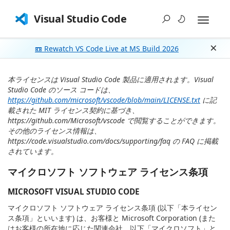
Visual Studio Code
📼 Rewatch VS Code Live at MS Build 2026
Dism
本ライセンスは Visual Studio Code 製品に適用されます。Visual
Studio Code のソース コードは、
https://github.com/microsoft/vscode/blob/main/LICENSE.txt
に記
載された MIT ライセンス契約に基づき、
https://github.com/Microsoft/vscode で閲覧することができます。
その他のライセンス情報は、
https://code.visualstudio.com/docs/supporting/faq の FAQ に掲載
されています。
マイクロソフト ソフトウェア ライセンス条項
MICROSOFT VISUAL STUDIO CODE
マイクロソフト ソフトウェア ライセンス条項 (以下「本ライセン
ス条項」といいます) は、お客様と Microsoft Corporation (また
はお客様の所在地に応じた関連会社。以下「マイクロソフト」と